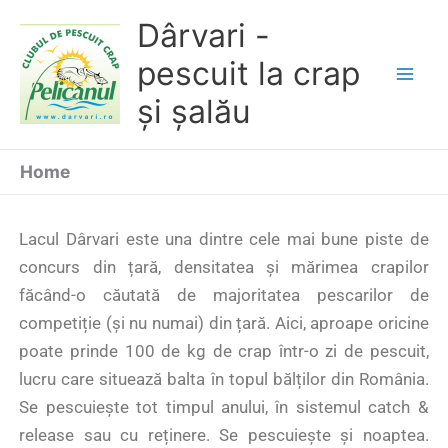
Skip
Dârvari -
to
pescuit la crap
content
și șalău
Home
Lacul Dârvari este una dintre cele mai bune piste de
concurs din țară, densitatea și mărimea crapilor
făcând-o căutată de majoritatea pescarilor de
competiție (și nu numai) din țară. Aici, aproape oricine
poate prinde 100 de kg de crap într-o zi de pescuit,
lucru care situează balta în topul bălților din România.
Se pescuiește tot timpul anului, în sistemul catch &
release sau cu reținere. Se pescuiește și noaptea.