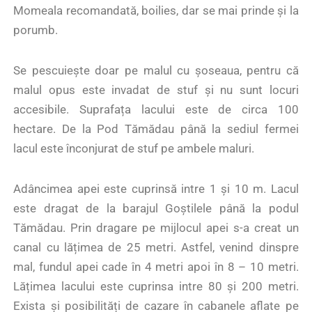
Momeala recomandată, boilies, dar se mai prinde și la
porumb.
Se pescuiește doar pe malul cu șoseaua, pentru că
malul opus este invadat de stuf și nu sunt locuri
accesibile. Suprafața lacului este de circa 100
hectare. De la Pod Tămădau până la sediul fermei
lacul este înconjurat de stuf pe ambele maluri.
Adâncimea apei este cuprinsă intre 1 și 10 m. Lacul
este dragat de la barajul Goștilele până la podul
Tămădau. Prin dragare pe mijlocul apei s-a creat un
canal cu lățimea de 25 metri. Astfel, venind dinspre
mal, fundul apei cade în 4 metri apoi în 8 – 10 metri.
Lățimea lacului este cuprinsa intre 80 și 200 metri.
Exista și posibilități de cazare în cabanele aflate pe