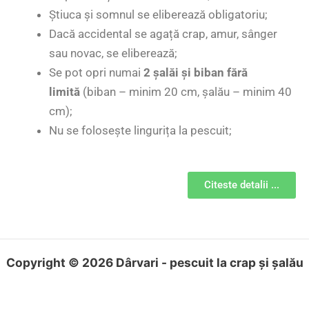
Știuca și somnul se eliberează obligatoriu;
Dacă accidental se agață crap, amur, sânger
sau novac, se eliberează;
Se pot opri numai
2 șalăi și biban fără
limită
(biban – minim 20 cm, șalău – minim 40
cm);
Nu se folosește lingurița la pescuit;
Citeste detalii ...
Copyright © 2026 Dârvari - pescuit la crap și șalău