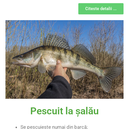
Citeste detalii ...
Pescuit la șalău
Se pescuiește numai din barcă;