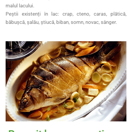
malul lacului.
Peștii existenți în lac: crap, cteno, caras, plătică,
băbușcă, șalău, știucă, biban, somn, novac, sânger.